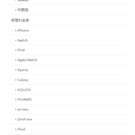
> 中間店
修理料金表
> iPhone
> Switch
> iPod
> Apple Watch
> Xperia
> Galaxy
> AQUOS
> HUAWEI
> arrows
> ZenFone
> Pixel