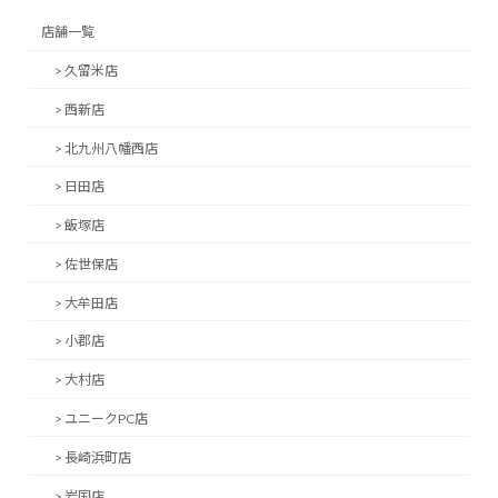
店舗一覧
> 久留米店
> 西新店
> 北九州八幡西店
> 日田店
> 飯塚店
> 佐世保店
> 大牟田店
> 小郡店
> 大村店
> ユニークPC店
> 長崎浜町店
> 岩国店