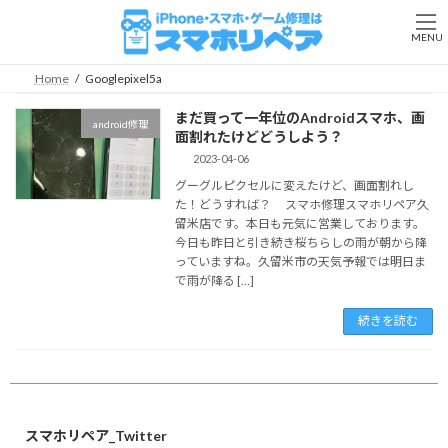
コ
ナ
ン
ビ
MENU
テ
ゲ
ン
ー
Home
Googlepixel5a
ツ
シ
へ
ョ
まだ買って一年位のAndroidスマホ、画
android修理
ス
ン
面割れたけどどうしよう？
キ
に
2023-04-06
ッ
移
グーグルピクセルに変えたけど、画面割れし
プ
動
た！どうすれば？ スマホ修理スマホリペア久
留米店です。本日も元気に営業しております。
今日も昨日と引き続き桜ちらしの雨が朝から降
っていますね。久留米市の天気予報では明日ま
で雨が降る […]
続きを読む
スマホリペア_Twitter