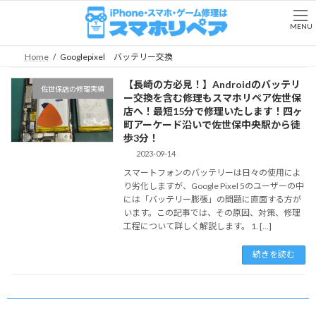
コ
ナ
ン
ビ
MENU
テ
ゲ
ン
ー
Home
Googlepixel バッテリー交換
ツ
シ
へ
ョ
【長崎の方必見！】Androidのバッテリ
佐世保店の修理実績
ス
ン
ー交換を含む修理もスマホリペア佐世保
キ
に
店へ！最短15分で修理いたします！四ヶ
ッ
移
町アーケード沿いで佐世保中央駅から徒
プ
動
歩3分！
2023-09-14
スマートフォンのバッテリーは日々の使用によ
り劣化しますが、Google Pixel 5のユーザーの中
には「バッテリー膨張」の問題に直面する方が
います。この記事では、その原因、対策、修理
工程について詳しく解説します。 1. […]
続きを読む