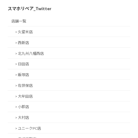
スマホリペア_Twitter
店舗一覧
> 久留米店
> 西新店
> 北九州八幡西店
> 日田店
> 飯塚店
> 佐世保店
> 大牟田店
> 小郡店
> 大村店
> ユニークPC店