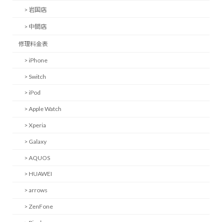
> 岩国店
> 中間店
修理料金表
> iPhone
> Switch
> iPod
> Apple Watch
> Xperia
> Galaxy
> AQUOS
> HUAWEI
> arrows
> ZenFone