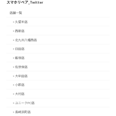
スマホリペア_Twitter
店舗一覧
> 久留米店
> 西新店
> 北九州八幡西店
> 日田店
> 飯塚店
> 佐世保店
> 大牟田店
> 小郡店
> 大村店
> ユニークPC店
> 長崎浜町店