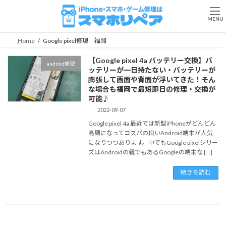
コ
ナ
ン
ビ
MENU
テ
ゲ
ン
ー
Home
Google pixel修理 福岡
ツ
シ
へ
ョ
【Google pixel 4a バッテリー交換】バ
android修理
ス
ン
ッテリーが一日持たない・バッテリーが
キ
に
膨張して画面や背面が浮いてきた！そん
ッ
移
な場合も福岡で最短即日の修理・交換が
プ
動
可能♪
2022-09-07
Google pixel 4a 最近では新型iPhoneがどんどん
高額になってコスパの良いAndroid端末が人気
になりつつあります。中でもGoogle pixelシリー
ズはAndroidの親でもあるGoogleの端末な […]
続きを読む