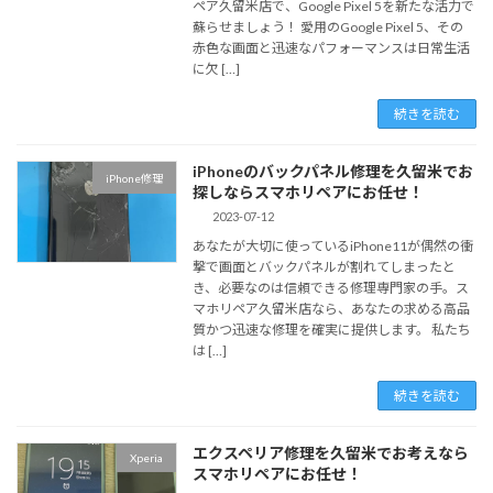
ペア久留米店で、Google Pixel 5を新たな活力で
蘇らせましょう！ 愛用のGoogle Pixel 5、その
赤色な画面と迅速なパフォーマンスは日常生活
に欠 […]
続きを読む
iPhoneのバックパネル修理を久留米でお
iPhone修理
探しならスマホリペアにお任せ！
2023-07-12
あなたが大切に使っているiPhone11が偶然の衝
撃で画面とバックパネルが割れてしまったと
き、必要なのは信頼できる修理専門家の手。ス
マホリペア久留米店なら、あなたの求める高品
質かつ迅速な修理を確実に提供します。 私たち
は […]
続きを読む
エクスペリア修理を久留米でお考えなら
Xperia
スマホリペアにお任せ！