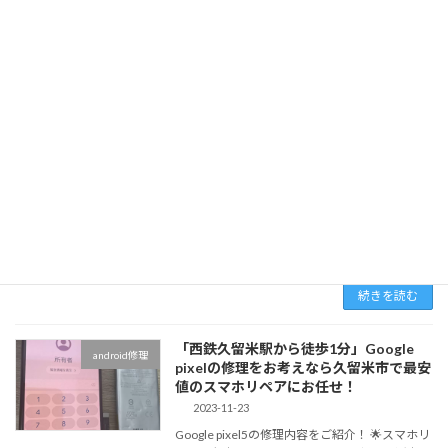
続きを読む
「任天堂Switch修理を久留米でお探しな
任天堂Switch修理
らスマホリペアにお任せ！」任天堂スイ
ッチライトのゲームカードスロット交換
修理
2023-11-26
任天堂スイッチライトのゲーム読み込み問題を
プロフェッショナルに解決 あなたの任天堂スイ
ッチライトがゲームカードを読み込まないとい
う問題は、ゲーマーにとって非常にストレスフ
ルな状況です。この一般的なトラブルは、多く
の場合ゲ […]
続きを読む
「西鉄久留米駅から徒歩1分」Google
android修理
pixelの修理をお考えなら久留米市で最安
値のスマホリペアにお任せ！
2023-11-23
Google pixel5の修理内容をご紹介！ 🌟スマホリ