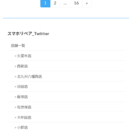
投
1
2
…
16
»
固
固
固
定
定
定
稿
ペ
ペ
ペ
ー
ー
ー
の
ジ
ジ
ジ
ペ
スマホリペア_Twitter
ー
店舗一覧
ジ
> 久留米店
送
> 西新店
り
> 北九州八幡西店
> 日田店
> 飯塚店
> 佐世保店
> 大牟田店
> 小郡店