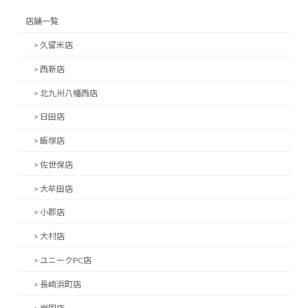
店舗一覧
> 久留米店
> 西新店
> 北九州八幡西店
> 日田店
> 飯塚店
> 佐世保店
> 大牟田店
> 小郡店
> 大村店
> ユニークPC店
> 長崎浜町店