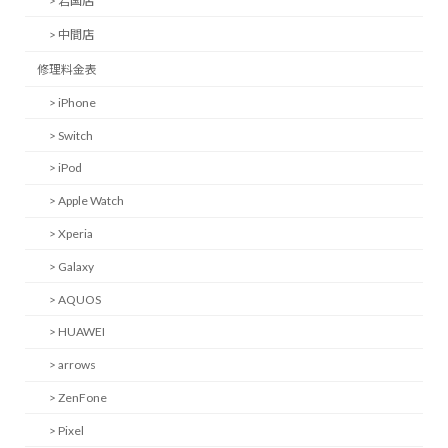
> 岩国店
> 中間店
修理料金表
> iPhone
> Switch
> iPod
> Apple Watch
> Xperia
> Galaxy
> AQUOS
> HUAWEI
> arrows
> ZenFone
> Pixel