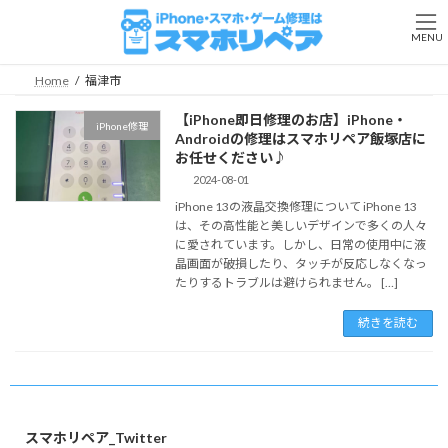
コ
ナ
ン
ビ
MENU
テ
ゲ
ン
ー
Home
福津市
ツ
シ
へ
ョ
【iPhone即日修理のお店】iPhone・
iPhone修理
ス
ン
Androidの修理はスマホリペア飯塚店に
キ
に
お任せください♪
ッ
移
2024-08-01
プ
動
iPhone 13の液晶交換修理について iPhone 13
は、その高性能と美しいデザインで多くの人々
に愛されています。しかし、日常の使用中に液
晶画面が破損したり、タッチが反応しなくなっ
たりするトラブルは避けられません。 […]
続きを読む
スマホリペア_Twitter