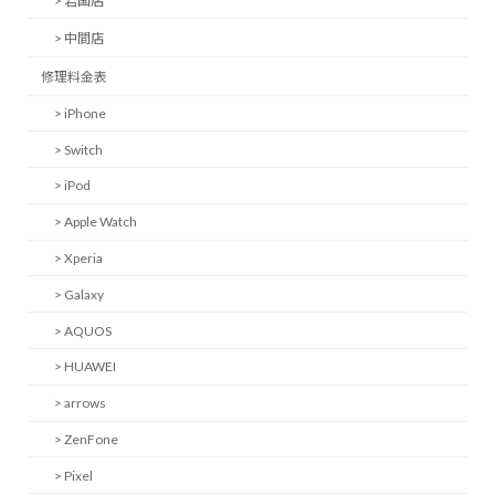
> 岩国店
> 中間店
修理料金表
> iPhone
> Switch
> iPod
> Apple Watch
> Xperia
> Galaxy
> AQUOS
> HUAWEI
> arrows
> ZenFone
> Pixel