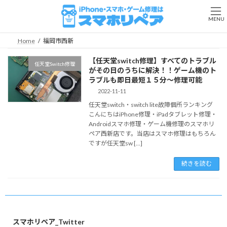
コ
ナ
ン
ビ
MENU
テ
ゲ
ン
ー
Home
福岡市西新
ツ
シ
へ
ョ
【任天堂switch修理】すべてのトラブル
任天堂Switch修理
ス
ン
がその日のうちに解決！！ゲーム機のト
キ
に
ラブルも即日最短１５分～修理可能
ッ
移
2022-11-11
プ
動
任天堂switch・switch lite故障個所ランキング
こんにちはiPhone修理・iPadタブレット修理・
Androidスマホ修理・ゲーム機修理のスマホリ
ペア西新店です。当店はスマホ修理はもちろん
ですが任天堂sw […]
続きを読む
スマホリペア_Twitter