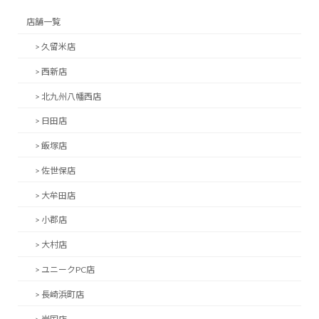
店舗一覧
> 久留米店
> 西新店
> 北九州八幡西店
> 日田店
> 飯塚店
> 佐世保店
> 大牟田店
> 小郡店
> 大村店
> ユニークPC店
> 長崎浜町店