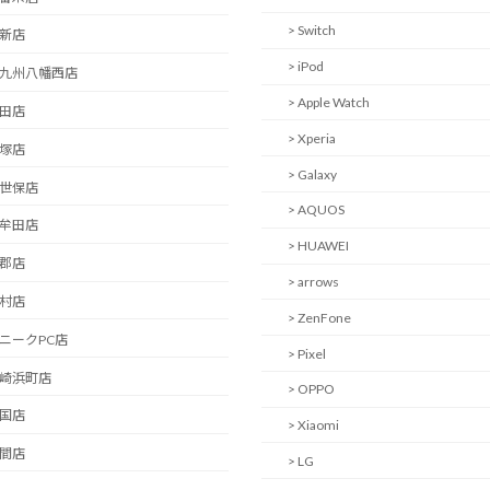
> Switch
西新店
> iPod
北九州八幡西店
> Apple Watch
日田店
> Xperia
飯塚店
> Galaxy
佐世保店
> AQUOS
大牟田店
> HUAWEI
小郡店
> arrows
大村店
> ZenFone
ユニークPC店
> Pixel
長崎浜町店
> OPPO
岩国店
> Xiaomi
中間店
> LG