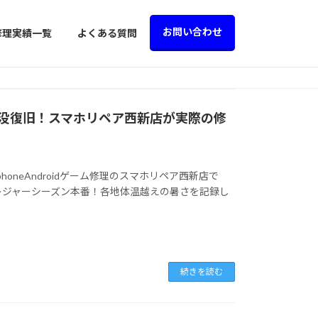
お問い合わせ
修理実績一覧
よくある質問
没復旧！スマホリペア西新店が実際の修
oneAndroidゲーム修理のスマホリペア西新店で
レジャーシーズン本番！各地体温越えの暑さを記録し
続きを読む