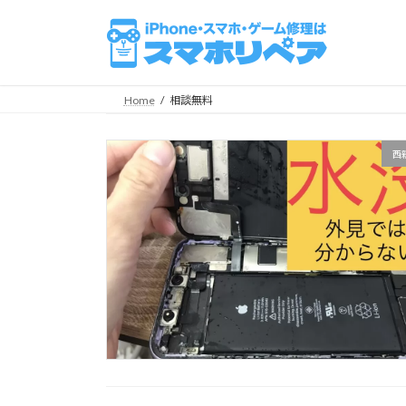
コ
ナ
ン
ビ
テ
ゲ
ン
ー
ツ
シ
Home
相談無料
へ
ョ
ス
ン
西
キ
に
ッ
移
プ
動