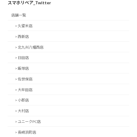
スマホリペア_Twitter
店舗一覧
> 久留米店
> 西新店
> 北九州八幡西店
> 日田店
> 飯塚店
> 佐世保店
> 大牟田店
> 小郡店
> 大村店
> ユニークPC店
> 長崎浜町店