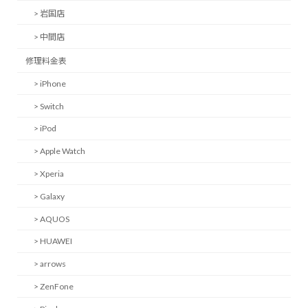
> 岩国店
> 中間店
修理料金表
> iPhone
> Switch
> iPod
> Apple Watch
> Xperia
> Galaxy
> AQUOS
> HUAWEI
> arrows
> ZenFone