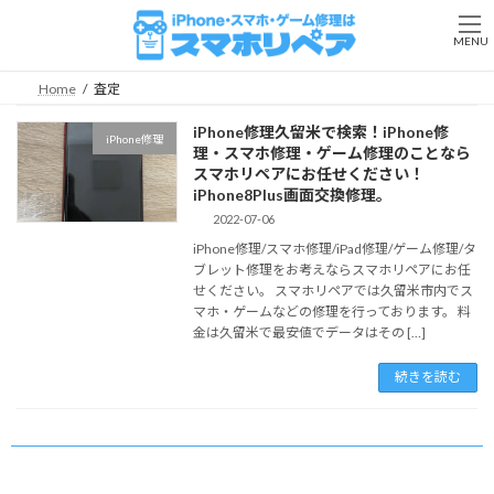
コ
ナ
ン
ビ
MENU
テ
ゲ
ン
ー
Home
査定
ツ
シ
へ
ョ
iPhone修理久留米で検索！iPhone修
iPhone修理
ス
ン
理・スマホ修理・ゲーム修理のことなら
キ
に
スマホリペアにお任せください！
ッ
移
iPhone8Plus画面交換修理。
プ
動
2022-07-06
iPhone修理/スマホ修理/iPad修理/ゲーム修理/タ
ブレット修理をお考えならスマホリペアにお任
せください。 スマホリペアでは久留米市内でス
マホ・ゲームなどの修理を行っております。 料
金は久留米で最安値でデータはその […]
続きを読む