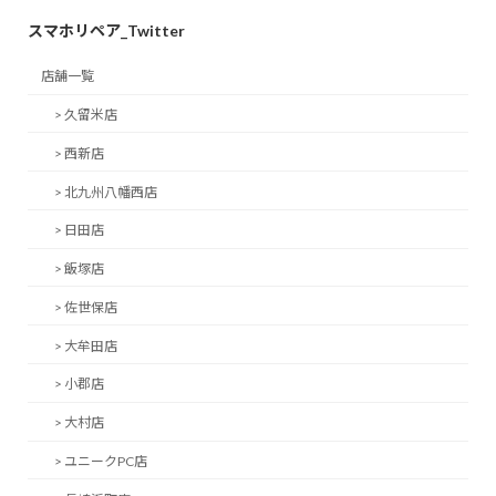
スマホリペア_Twitter
店舗一覧
> 久留米店
> 西新店
> 北九州八幡西店
> 日田店
> 飯塚店
> 佐世保店
> 大牟田店
> 小郡店
> 大村店
> ユニークPC店