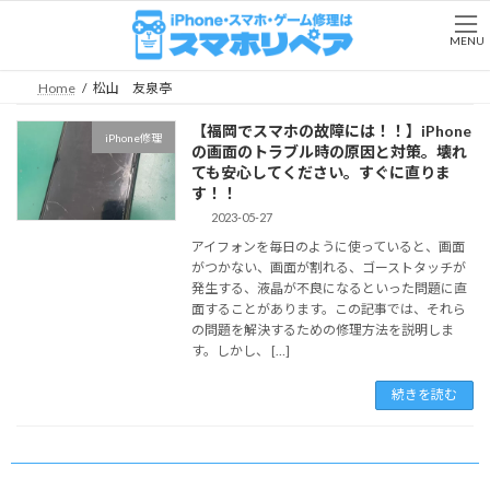
コ
ナ
ン
ビ
MENU
テ
ゲ
ン
ー
Home
松山 友泉亭
ツ
シ
へ
ョ
【福岡でスマホの故障には！！】iPhone
iPhone修理
ス
ン
の画面のトラブル時の原因と対策。壊れ
キ
に
ても安心してください。すぐに直りま
ッ
移
す！！
プ
動
2023-05-27
アイフォンを毎日のように使っていると、画面
がつかない、画面が割れる、ゴーストタッチが
発生する、液晶が不良になるといった問題に直
面することがあります。この記事では、それら
の問題を解決するための修理方法を説明しま
す。しかし、 […]
続きを読む