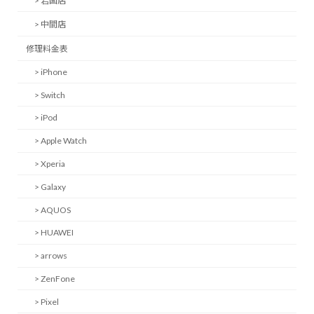
> 岩国店
> 中間店
修理料金表
> iPhone
> Switch
> iPod
> Apple Watch
> Xperia
> Galaxy
> AQUOS
> HUAWEI
> arrows
> ZenFone
> Pixel