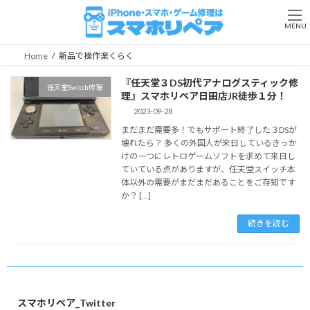
コ
ナ
ン
ビ
MENU
テ
ゲ
ン
ー
Home
新品で操作楽くらく
ツ
シ
へ
ョ
『任天堂３DS初代アナログスティック修
任天堂Switch修理
ス
ン
理』スマホリペア日田店JR徒歩１分！
キ
に
2023-09-28
ッ
移
まだまだ需要多！でもサポート終了した３DSが
プ
動
壊れたら？ 多くの外国人が来日しているきっか
けの一つにレトロゲームソフトを求めて来日し
ていている点がありますが、任天堂スイッチ本
体以外の需要がまだまだあることをご存知です
か？ […]
続きを読む
スマホリペア_Twitter