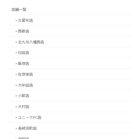
店舗一覧
> 久留米店
> 西新店
> 北九州八幡西店
> 日田店
> 飯塚店
> 佐世保店
> 大牟田店
> 小郡店
> 大村店
> ユニークPC店
> 長崎浜町店