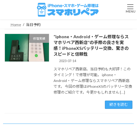
コ
ナ
ン
ビ
MENU
テ
ゲ
ン
ー
Home
当日予約
ツ
シ
へ
ョ
”iphone・Android・ゲーム修理ならス
修理実績
ス
ン
マホリペア西新店”の手際の良さを実
キ
に
感！iPhoneXSバッテリー交換、驚きの
ッ
移
スピードと信頼性
プ
動
2023-07-14
スマホリペア西新店、当日予約も大好評！この
タイミング！で修理が可能。 iphone・
Android・ゲーム修理ならスマホリペア西新店
です。 今回の修理はiPhoneXSのバッテリー交換
修理のご紹介です。今更かもしれません […]
続きを読む