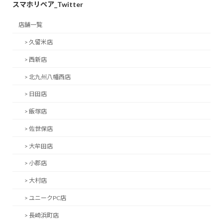
スマホリペア_Twitter
店舗一覧
> 久留米店
> 西新店
> 北九州八幡西店
> 日田店
> 飯塚店
> 佐世保店
> 大牟田店
> 小郡店
> 大村店
> ユニークPC店
> 長崎浜町店