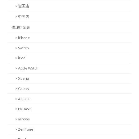
> 岩国店
> 中間店
修理料金表
> iPhone
> Switch
> iPod
> Apple Watch
> Xperia
> Galaxy
> AQUOS
> HUAWEI
> arrows
> ZenFone