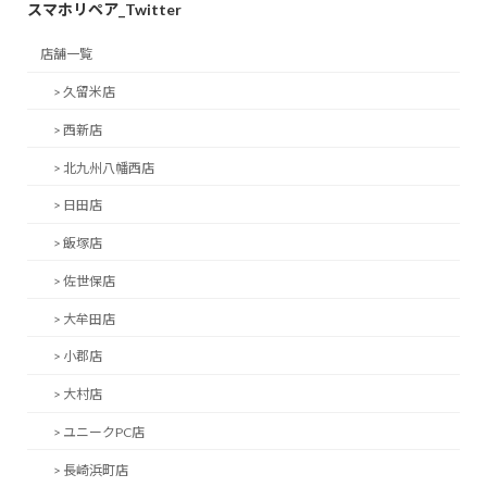
スマホリペア_Twitter
店舗一覧
> 久留米店
> 西新店
> 北九州八幡西店
> 日田店
> 飯塚店
> 佐世保店
> 大牟田店
> 小郡店
> 大村店
> ユニークPC店
> 長崎浜町店