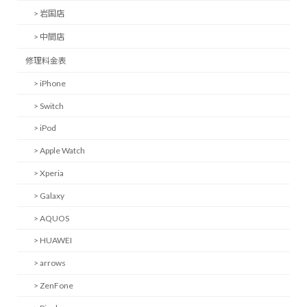
> 岩国店
> 中間店
修理料金表
> iPhone
> Switch
> iPod
> Apple Watch
> Xperia
> Galaxy
> AQUOS
> HUAWEI
> arrows
> ZenFone