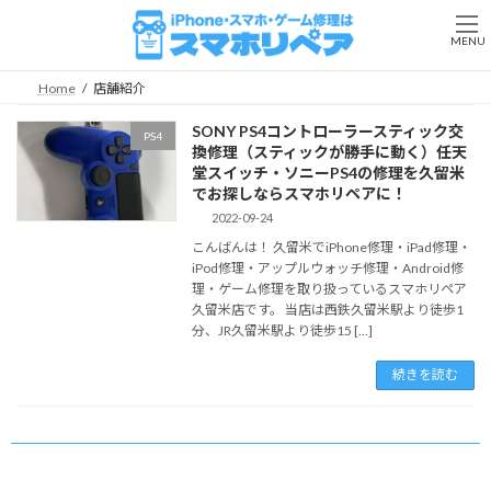
コ
ナ
ン
ビ
MENU
テ
ゲ
ン
ー
Home
店舗紹介
ツ
シ
へ
ョ
SONY PS4コントローラースティック交
PS4
ス
ン
換修理（スティックが勝手に動く）任天
キ
に
堂スイッチ・ソニーPS4の修理を久留米
ッ
移
でお探しならスマホリペアに！
プ
動
2022-09-24
こんばんは！ 久留米でiPhone修理・iPad修理・
iPod修理・アップルウォッチ修理・Android修
理・ゲーム修理を取り扱っているスマホリペア
久留米店です。 当店は西鉄久留米駅より徒歩1
分、JR久留米駅より徒歩15 […]
続きを読む