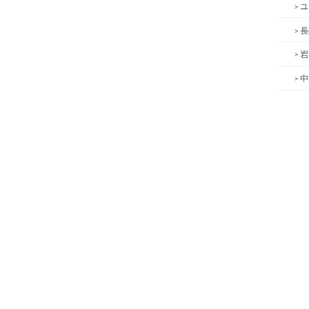
> 
> 
> 
> 