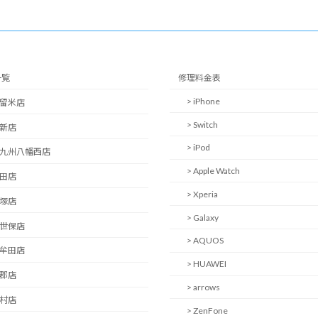
一覧
修理料金表
> iPhone
久留米店
> Switch
西新店
> iPod
北九州八幡西店
> Apple Watch
日田店
> Xperia
飯塚店
> Galaxy
佐世保店
> AQUOS
大牟田店
> HUAWEI
小郡店
> arrows
大村店
> ZenFone