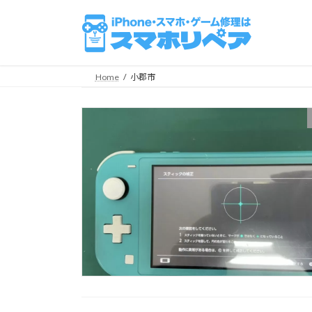
コ
ナ
ン
ビ
テ
ゲ
ン
ー
ツ
シ
Home
小郡市
へ
ョ
ス
ン
キ
に
ッ
移
プ
動