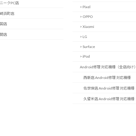
ユニークPC店
> Pixel
長崎浜町店
> OPPO
岩国店
> Xiaomi
中間店
> LG
> Surface
> iPod
Android修理 対応機種（全店向け
西新店 Android修理 対応機種
佐世保店 Android修理 対応機種
久留米店 Android修理 対応機種