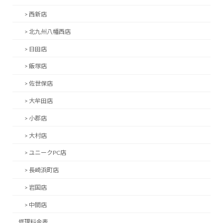
> 西新店
> 北九州八幡西店
> 日田店
> 飯塚店
> 佐世保店
> 大牟田店
> 小郡店
> 大村店
> ユニークPC店
> 長崎浜町店
> 岩国店
> 中間店
修理料金表