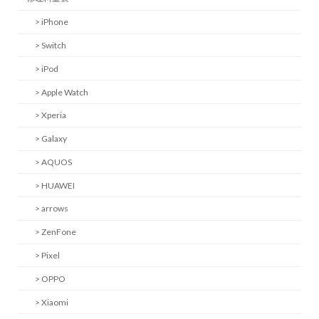
> iPhone
> Switch
> iPod
> Apple Watch
> Xperia
> Galaxy
> AQUOS
> HUAWEI
> arrows
> ZenFone
> Pixel
> OPPO
> Xiaomi