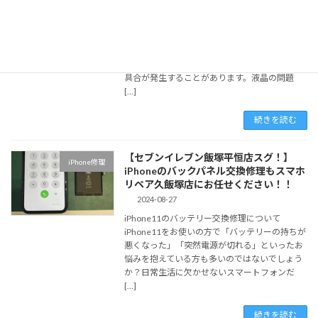
2024-09-04
iPad第9世代の液晶交換修理について iPad第9世
代は、教育やビジネス、個人用として広く利用
されているタブレットデバイスです。しかし、
日々の使用で液晶が割れたり、タッチ機能に不
具合が発生することがあります。液晶の問題
[…]
続きを読む
【セブンイレブン飯塚平恒店スグ！】
iPhone修理
iPhoneのバックパネル交換修理もスマホ
リペア久飯塚店にお任せください！！
2024-08-27
iPhone11のバッテリー交換修理について
iPhone11をお使いの方で「バッテリーの持ちが
悪くなった」「突然電源が切れる」といったお
悩みを抱えている方も多いのではないでしょう
か？日常生活に欠かせないスマートフォンだ
[…]
続きを読む