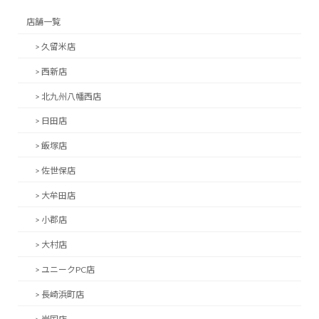
店舗一覧
> 久留米店
> 西新店
> 北九州八幡西店
> 日田店
> 飯塚店
> 佐世保店
> 大牟田店
> 小郡店
> 大村店
> ユニークPC店
> 長崎浜町店