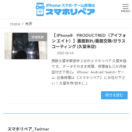
コ
ナ
ン
ビ
MENU
テ
ゲ
ン
ー
Home
光沢
ツ
シ
へ
ョ
【 iPhone8 PRODUCTRED（アイフォ
修理実績
ス
ン
ン エイト）】画面割れ/画面交換/ガラス
キ
に
コーティング (久留米店)
ッ
移
2022-02-14
プ
動
西鉄久留米駅徒歩２分のスマホリペア 久留米店
です。 データそのまま修理、修理後も三か月保
証付きで安心。 iPhone･ Android･Switch･ゲー
ム･出張修理は 《スマホリペア》 にお任せ下さ
い！ 久留米市/甘木 […]
続きを読む
スマホリペア_Twitter