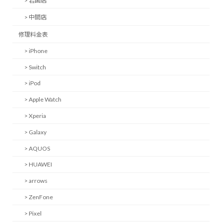
> 岩国店
> 中間店
修理料金表
> iPhone
> Switch
> iPod
> Apple Watch
> Xperia
> Galaxy
> AQUOS
> HUAWEI
> arrows
> ZenFone
> Pixel