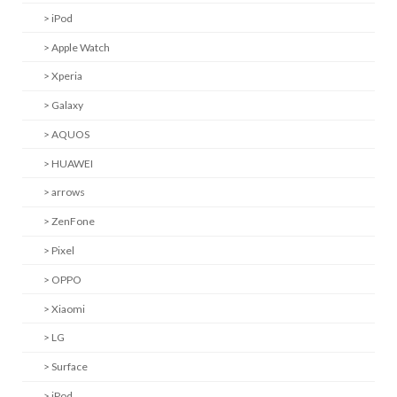
> iPod
> Apple Watch
> Xperia
> Galaxy
> AQUOS
> HUAWEI
> arrows
> ZenFone
> Pixel
> OPPO
> Xiaomi
> LG
> Surface
> iPod