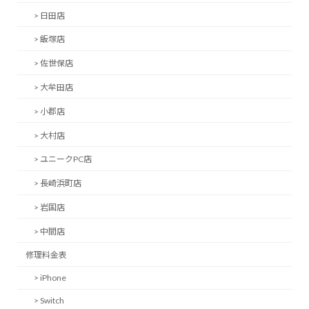
> 日田店
> 飯塚店
> 佐世保店
> 大牟田店
> 小郡店
> 大村店
> ユニークPC店
> 長崎浜町店
> 岩国店
> 中間店
修理料金表
> iPhone
> Switch