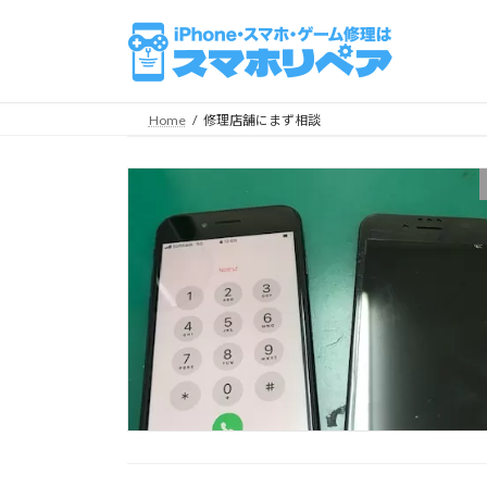
コ
ナ
ン
ビ
テ
ゲ
ン
ー
ツ
シ
Home
修理店舗にまず相談
へ
ョ
ス
ン
キ
に
ッ
移
プ
動