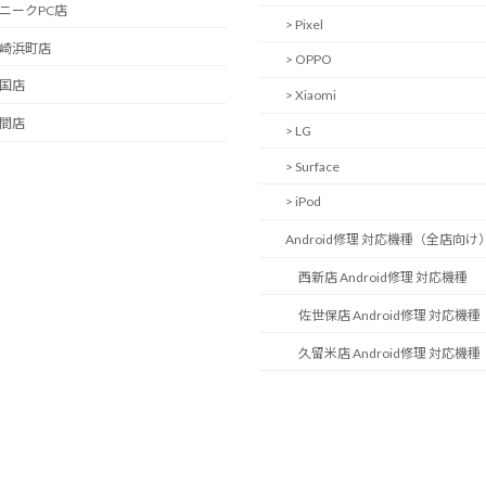
ユニークPC店
> Pixel
長崎浜町店
> OPPO
岩国店
> Xiaomi
中間店
> LG
> Surface
> iPod
Android修理 対応機種（全店向け
西新店 Android修理 対応機種
佐世保店 Android修理 対応機種
久留米店 Android修理 対応機種