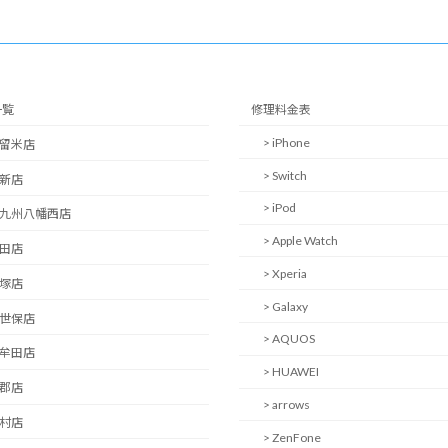
一覧
修理料金表
> iPhone
久留米店
> Switch
西新店
> iPod
北九州八幡西店
> Apple Watch
日田店
> Xperia
飯塚店
> Galaxy
佐世保店
> AQUOS
大牟田店
> HUAWEI
小郡店
> arrows
大村店
> ZenFone