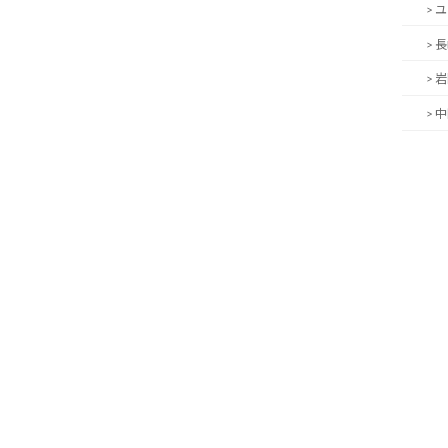
> 
> 
> 
> 