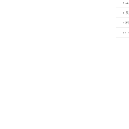
> 
> 
> 
> 