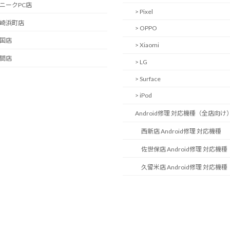
ユニークPC店
> Pixel
長崎浜町店
> OPPO
岩国店
> Xiaomi
中間店
> LG
> Surface
> iPod
Android修理 対応機種（全店向け
西新店 Android修理 対応機種
佐世保店 Android修理 対応機種
久留米店 Android修理 対応機種