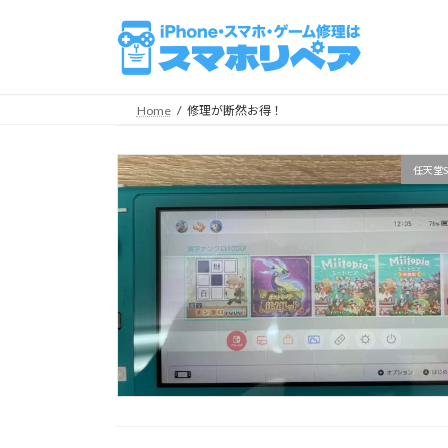
コ
ナ
ン
ビ
テ
ゲ
ン
ー
ツ
シ
Home
修理が断然お得！
へ
ョ
ス
ン
任天堂S
キ
に
ッ
移
プ
動