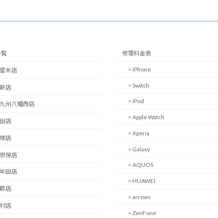
一覧
修理料金表
> iPhone
久留米店
> Switch
西新店
> iPod
北九州八幡西店
> Apple Watch
日田店
> Xperia
飯塚店
> Galaxy
佐世保店
> AQUOS
大牟田店
> HUAWEI
小郡店
> arrows
大村店
> ZenFone