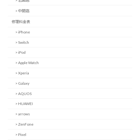
> 岩国店
> 中間店
修理料金表
> iPhone
> Switch
> iPod
> Apple Watch
> Xperia
> Galaxy
> AQUOS
> HUAWEI
> arrows
> ZenFone
> Pixel