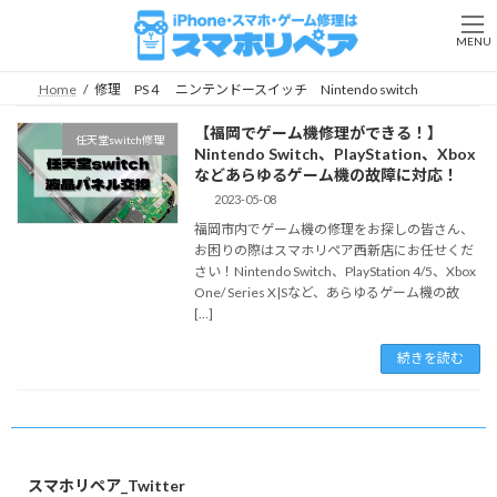
コ
ナ
ン
ビ
MENU
テ
ゲ
ン
ー
Home
修理 PS４ ニンテンドースイッチ Nintendo switch
ツ
シ
へ
ョ
【福岡でゲーム機修理ができる！】
任天堂switch修理
ス
ン
Nintendo Switch、PlayStation、Xbox
キ
に
などあらゆるゲーム機の故障に対応！
ッ
移
2023-05-08
プ
動
福岡市内でゲーム機の修理をお探しの皆さん、
お困りの際はスマホリペア西新店にお任せくだ
さい！Nintendo Switch、PlayStation 4/5、Xbox
One/ Series X|Sなど、あらゆるゲーム機の故
[…]
続きを読む
スマホリペア_Twitter