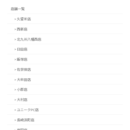
店舗一覧
> 久留米店
> 西新店
> 北九州八幡西店
> 日田店
> 飯塚店
> 佐世保店
> 大牟田店
> 小郡店
> 大村店
> ユニークPC店
> 長崎浜町店