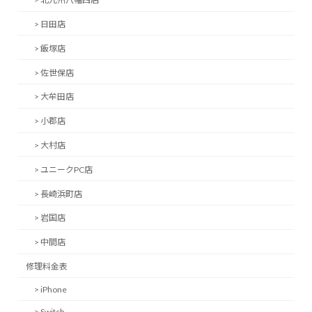
> 日田店
> 飯塚店
> 佐世保店
> 大牟田店
> 小郡店
> 大村店
> ユニークPC店
> 長崎浜町店
> 岩国店
> 中間店
修理料金表
> iPhone
> Switch