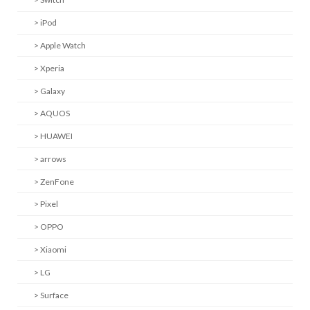
> iPod
> Apple Watch
> Xperia
> Galaxy
> AQUOS
> HUAWEI
> arrows
> ZenFone
> Pixel
> OPPO
> Xiaomi
> LG
> Surface