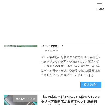
コ
ナ
ン
ビ
MENU
テ
ゲ
ン
ー
Home
任天堂switch修理 福岡市 早良区 西新
ツ
シ
へ
ョ
【福岡で唯一！！】任天堂switch・
任天堂Switch修理
ス
ン
PlayStationなど全てのゲーム機トラブ
キ
に
ルが即日修理可能。復旧率は驚きの90％
ッ
移
越え♪福岡でゲーム機の修理ならスマホ
プ
動
リペア西新！！
2023-02-21
ゲーム機の様々な故障 こんにちはiPhone修理・
iPadタブレット修理・Androidスマホ修理・ゲ
ーム機修理のスマホリペア西新店です。皆さん
はゲーム機のトラブルや故障に悩んだ経験はあ
りませんか？昔と違いゲームがより日 […]
続きを読む
【福岡市内で任天堂switch修理ならスマ
任天堂Switch修理
ホリペア西新店がおすすめ♪】液晶割