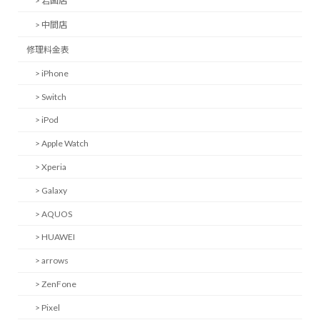
> 岩国店
> 中間店
修理料金表
> iPhone
> Switch
> iPod
> Apple Watch
> Xperia
> Galaxy
> AQUOS
> HUAWEI
> arrows
> ZenFone
> Pixel