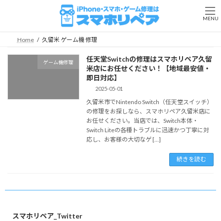
コ
ナ
ン
ビ
MENU
テ
ゲ
ン
ー
Home
久留米 ゲーム機 修理
ツ
シ
へ
ョ
任天堂Switchの修理はスマホリペア久留
ゲーム機修理
ス
ン
米店にお任せください！【地域最安値・
キ
に
即日対応】
ッ
移
2025-05-01
プ
動
久留米市でNintendo Switch（任天堂スイッチ）
の修理をお探しなら、スマホリペア久留米店に
お任せください。当店では、Switch本体・
Switch Liteの各種トラブルに迅速かつ丁寧に対
応し、お客様の大切なゲ […]
続きを読む
スマホリペア_Twitter