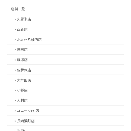
店舗一覧
> 久留米店
> 西新店
> 北九州八幡西店
> 日田店
> 飯塚店
> 佐世保店
> 大牟田店
> 小郡店
> 大村店
> ユニークPC店
> 長崎浜町店