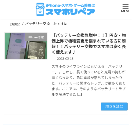
コ
ナ
ン
ビ
MENU
テ
ゲ
ン
ー
Home
バッテリー交換 おすすめ
ツ
シ
へ
ョ
【バッテリー交換急増中！！】円安・物
iPhone修理
ス
ン
価上昇で機種変更を悩まれている方に朗
キ
に
報！！バッテリー交換でスマホは安く長
ッ
移
く使えます♪
プ
動
2023-05-18
スマホのライフラインともいえる「バッテリ
ー」。しかし、長く使っていると充電の持ちが
悪くなったり、急に電源が落ちてしまったり
と、バッテリーに関するトラブルは数多くあり
ます。ここでは、そのようなバッテリートラブ
ルを解決するた […]
続きを読む