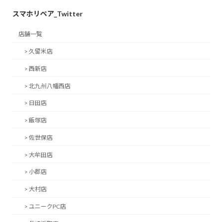
スマホリペア_Twitter
店舗一覧
> 久留米店
> 西新店
> 北九州八幡西店
> 日田店
> 飯塚店
> 佐世保店
> 大牟田店
> 小郡店
> 大村店
> ユニークPC店