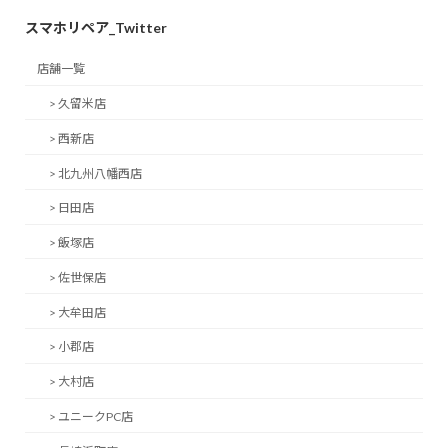
スマホリペア_Twitter
店舗一覧
> 久留米店
> 西新店
> 北九州八幡西店
> 日田店
> 飯塚店
> 佐世保店
> 大牟田店
> 小郡店
> 大村店
> ユニークPC店