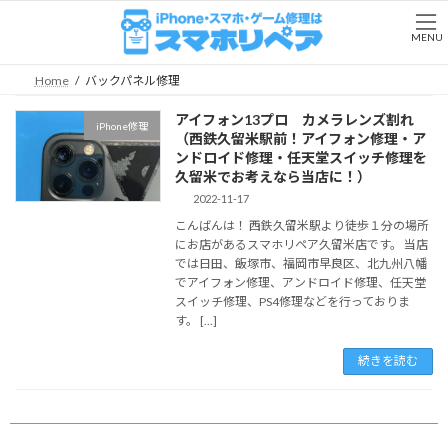
コ
ナ
ン
ビ
MENU
テ
ゲ
ン
ー
Home
バックパネル修理
ツ
シ
へ
ョ
アイフォン13プロ カメラレンズ割れ
iPhone修理
ス
ン
（西鉄久留米駅前！アイフォン修理・ア
キ
に
ンドロイド修理・任天堂スイッチ修理を
ッ
移
久留米でお考えなら当店に！）
プ
動
2022-11-17
こんばんは！ 西鉄久留米駅より徒歩１分の場所
にお店があるスマホリペア久留米店です。 当店
では日田、飯塚市、福岡市早良区、北九州八幡
でアイフォン修理、アンドロイド修理、任天堂
スイッチ修理、PS4修理などを行っておりま
す。 […]
続きを読む