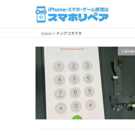
コ
ナ
ン
ビ
テ
ゲ
ン
ー
ツ
シ
Home
ドッグコネクタ
へ
ョ
ス
ン
久留米店
キ
に
ッ
移
プ
動