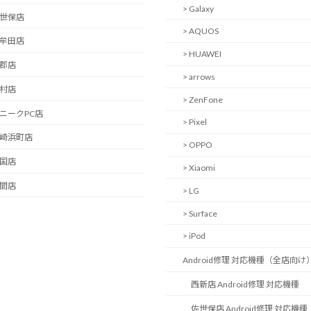
> Galaxy
佐世保店
> AQUOS
大牟田店
> HUAWEI
小郡店
> arrows
大村店
> ZenFone
ユニークPC店
> Pixel
長崎浜町店
> OPPO
岩国店
> Xiaomi
中間店
> LG
> Surface
> iPod
Android修理 対応機種（全店向け
西新店 Android修理 対応機種
佐世保店 Android修理 対応機種