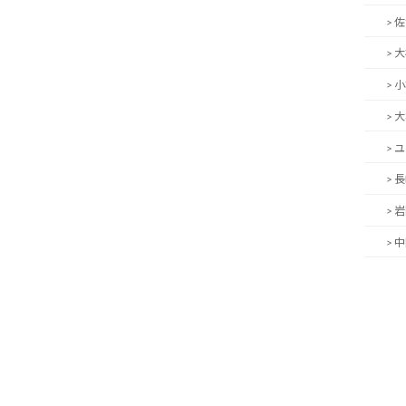
> 
> 
> 
> 
> 
> 
> 
> 