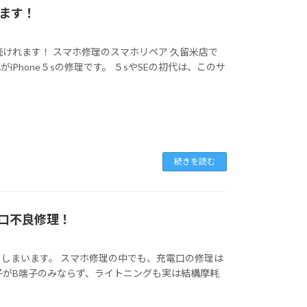
ます！
続けれます！ スマホ修理のスマホリペア 久留米店で
Phone５sの修理です。 ５sやSEの初代は、このサ
続きを読む
充電口不良修理！
しまいます。 スマホ修理の中でも、充電口の修理は
子がB端子のみならず、ライトニングも実は結構摩耗