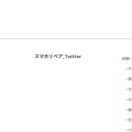
投
稿
の
ペ
スマホリペア_Twitter
ー
店舗
> 
ジ
> 
送
> 
り
> 
> 
> 
> 