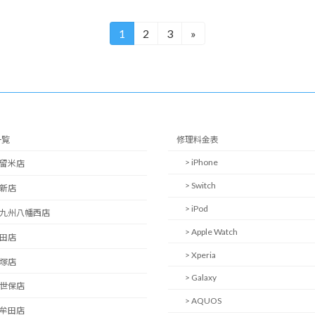
1
2
3
»
固
固
固
定
定
定
ペ
ペ
ペ
ー
ー
ー
ジ
ジ
ジ
一覧
修理料金表
> iPhone
久留米店
> Switch
西新店
> iPod
北九州八幡西店
> Apple Watch
日田店
> Xperia
飯塚店
> Galaxy
佐世保店
> AQUOS
大牟田店