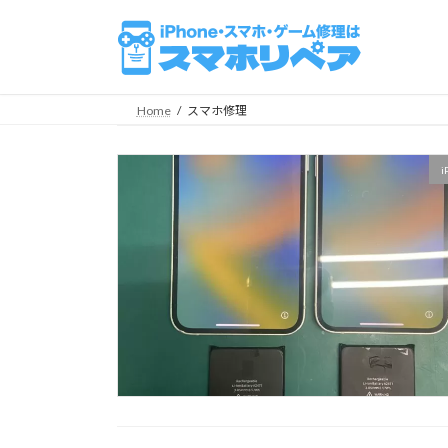
コ
ナ
ン
ビ
テ
ゲ
ン
ー
ツ
シ
Home
スマホ修理
へ
ョ
ス
ン
i
キ
に
ッ
移
プ
動