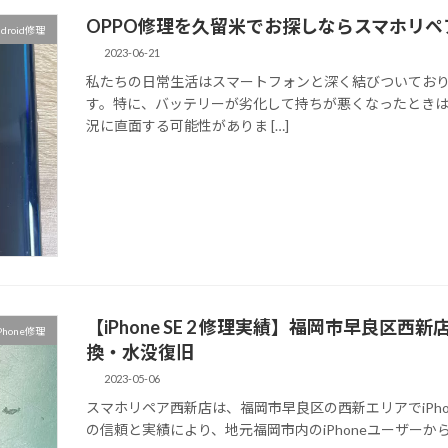
OPPO修理を久留米でお探しならスマホリ
ndroid修理
2023-06-21
私たちの日常生活はスマートフォンと深く結びついてお
す。特に、バッテリーが劣化して持ちが悪くなったとき
況に直面する可能性がありま […]
【iPhone SE 2 修理実績】福岡市早良
Phone修理
換・水没復旧
2023-05-06
スマホリペア西新店は、福岡市早良区の西新エリアでiPho
の信頼と実績により、地元福岡市内のiPhoneユーザーから評価