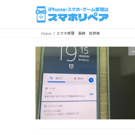
コ
ナ
ン
ビ
テ
ゲ
ン
ー
ツ
シ
Home
スマホ修理 長崎 佐世保
へ
ョ
ス
ン
a
キ
に
ッ
移
プ
動