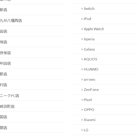
> Switch
西新店
> iPod
北九州八幡西店
> Apple Watch
日田店
> Xperia
飯塚店
> Galaxy
佐世保店
> AQUOS
大牟田店
> HUAWEI
小郡店
> arrows
大村店
> ZenFone
ユニークPC店
> Pixel
長崎浜町店
> OPPO
岩国店
> Xiaomi
中間店
> LG