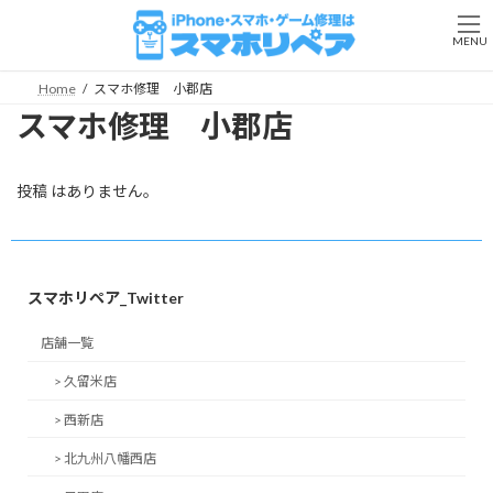
コ
ナ
ン
ビ
MENU
テ
ゲ
ン
ー
Home
スマホ修理 小郡店
ツ
シ
スマホ修理 小郡店
へ
ョ
ス
ン
キ
に
ッ
移
投稿 はありません。
プ
動
スマホリペア_Twitter
店舗一覧
> 久留米店
> 西新店
> 北九州八幡西店