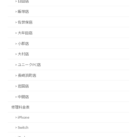
> 日田店
> 飯塚店
> 佐世保店
> 大牟田店
> 小郡店
> 大村店
> ユニークPC店
> 長崎浜町店
> 岩国店
> 中間店
修理料金表
> iPhone
> Switch