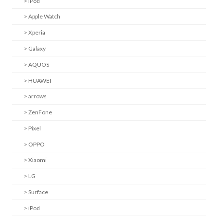
> iPod
> Apple Watch
> Xperia
> Galaxy
> AQUOS
> HUAWEI
> arrows
> ZenFone
> Pixel
> OPPO
> Xiaomi
> LG
> Surface
> iPod