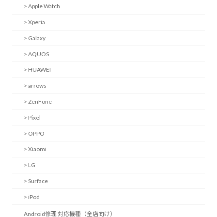
> Apple Watch
> Xperia
> Galaxy
> AQUOS
> HUAWEI
> arrows
> ZenFone
> Pixel
> OPPO
> Xiaomi
> LG
> Surface
> iPod
Android修理 対応機種（全店向け）