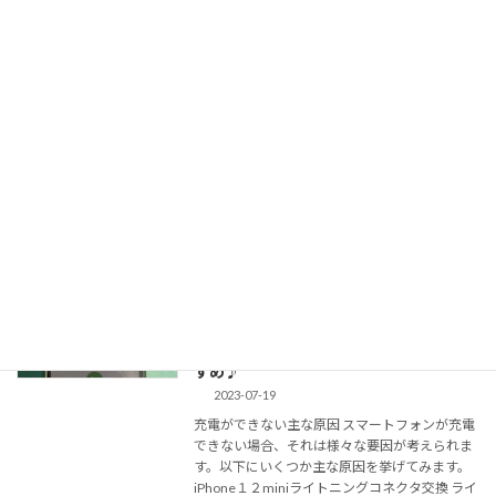
理が可能。四ヶ町アーケード沿いでお買
い物ついでに簡単修理♪
2023-07-22
スマートフォンのカメラ機能は、多くの人々に
とって欠かせない要素となっています。iPhone
のカメラは、その優れた画質とユーザーフレン
ドリーなインターフェースで広く愛用されてい
ますが、そのカメラレンズガラスが割れてしま
うと […]
続きを読む
【佐世保の方必見！】充電ができない
iPhone修理
iPhoneにも最短１５分で！充電コネクタ
やバッテリー交換で解決します。即日対
応・地域最安値ならスマホリペアがおす
すめ♪
2023-07-19
充電ができない主な原因 スマートフォンが充電
できない場合、それは様々な要因が考えられま
す。以下にいくつか主な原因を挙げてみます。
iPhone１２miniライトニングコネクタ交換 ライ