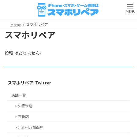
コ
ナ
ン
ビ
MENU
テ
ゲ
ン
ー
Home
スマホリペア
ツ
シ
スマホリペア
へ
ョ
ス
ン
キ
に
ッ
移
投稿 はありません。
プ
動
スマホリペア_Twitter
店舗一覧
> 久留米店
> 西新店
> 北九州八幡西店