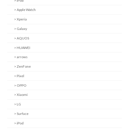
> iPod
> Apple Watch
> Xperia
> Galaxy
> AQUOS
> HUAWEI
> arrows
> ZenFone
> Pixel
> OPPO
> Xiaomi
> LG
> Surface
> iPod