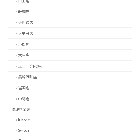
> 日田店
> 飯塚店
> 佐世保店
> 大牟田店
> 小郡店
> 大村店
> ユニークPC店
> 長崎浜町店
> 岩国店
> 中間店
修理料金表
> iPhone
> Switch