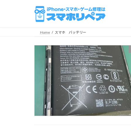
コ
ナ
ン
ビ
テ
ゲ
ン
ー
ツ
シ
Home
スマホ バッテリー
へ
ョ
ス
ン
キ
に
ッ
移
プ
動