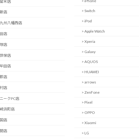
> iPhone
久留米店
> Switch
西新店
> iPod
北九州八幡西店
> Apple Watch
日田店
> Xperia
飯塚店
> Galaxy
佐世保店
> AQUOS
大牟田店
> HUAWEI
小郡店
> arrows
大村店
> ZenFone
ユニークPC店
> Pixel
長崎浜町店
> OPPO
岩国店
> Xiaomi
中間店
> LG