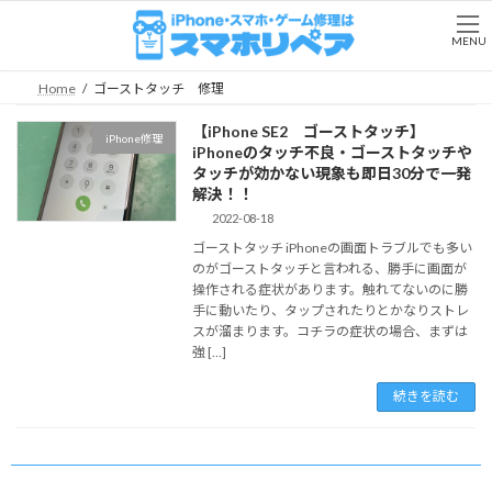
コ
ナ
ン
ビ
MENU
テ
ゲ
ン
ー
Home
ゴーストタッチ 修理
ツ
シ
へ
ョ
【iPhone SE2 ゴーストタッチ】
iPhone修理
ス
ン
iPhoneのタッチ不良・ゴーストタッチや
キ
に
タッチが効かない現象も即日30分で一発
ッ
移
解決！！
プ
動
2022-08-18
ゴーストタッチ iPhoneの画面トラブルでも多い
のがゴーストタッチと言われる、勝手に画面が
操作される症状があります。触れてないのに勝
手に動いたり、タップされたりとかなりストレ
スが溜まります。コチラの症状の場合、まずは
強 […]
続きを読む