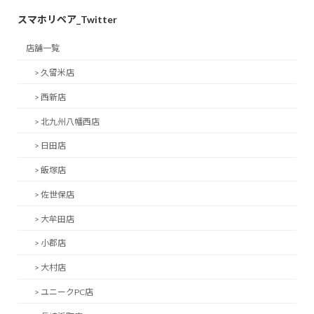
スマホリペア_Twitter
店舗一覧
> 久留米店
> 西新店
> 北九州八幡西店
> 日田店
> 飯塚店
> 佐世保店
> 大牟田店
> 小郡店
> 大村店
> ユニークPC店