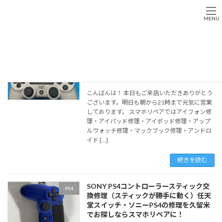
コ
ナ
ン
ビ
MENU
テ
ゲ
ン
ー
Home
コントローラー修理
ツ
シ
へ
ョ
ゲーム修理を福岡で依頼するならスマホ
コントローラ修理
ス
ン
リペアに！地域No.１
キ
に
2022-12-16
ッ
移
こんばんは！ 本日もご来店いただきありがとう
プ
動
ございます。明日も朝から21時まで元気に営業
しております。 スマホリペアではアイフォン修
理・アイパッド修理・アイポッド修理・アップ
ルウォッチ修理・マックブック修理・アンドロ
イド […]
続きを読む
SONY PS4コントローラースティック交
PS4
換修理（スティックが勝手に動く）任天
堂スイッチ・ソニーPS4の修理を久留米
でお探しならスマホリペアに！