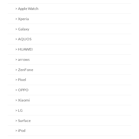
> Apple Watch
> Xperia
> Galaxy
> AQUOS
> HUAWEI
> arrows
> ZenFone
> Pixel
> OPPO
> Xiaomi
> LG
> Surface
> iPod