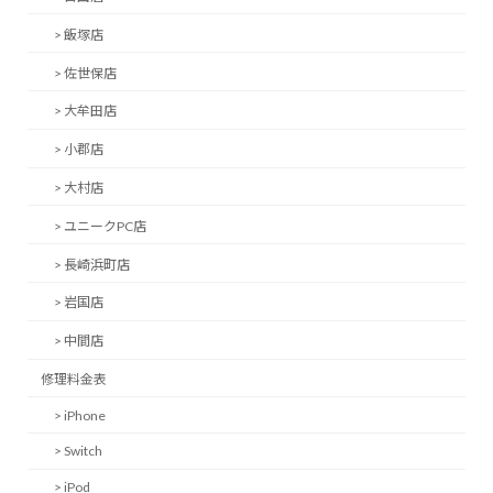
> 飯塚店
> 佐世保店
> 大牟田店
> 小郡店
> 大村店
> ユニークPC店
> 長崎浜町店
> 岩国店
> 中間店
修理料金表
> iPhone
> Switch
> iPod