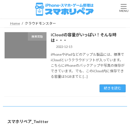
コ
ナ
ン
ビ
MENU
テ
ゲ
ン
ー
Home
クラウドモンスター
ツ
シ
へ
ョ
iCloudの容量がいっぱい！そんな時
携帯買取
ス
ン
は・・・
キ
に
2022-12-15
ッ
移
iPhoneやiPadなどのアップル製品には、標準で
プ
動
iCloudというクラウドソフトが入っています。
こちらにiPhoneのバックアップや写真の保存が
できています。 でも、このiCloud内に保存でき
る容量は5GBまでと […]
続きを読む
スマホリペア_Twitter