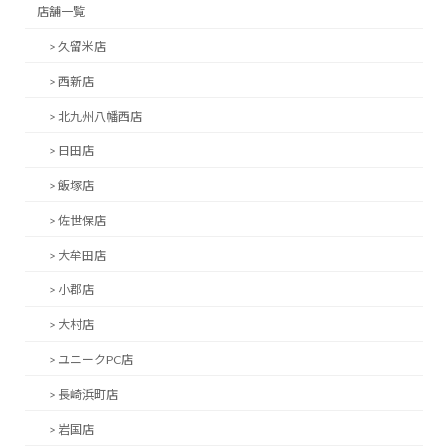
店舗一覧
> 久留米店
> 西新店
> 北九州八幡西店
> 日田店
> 飯塚店
> 佐世保店
> 大牟田店
> 小郡店
> 大村店
> ユニークPC店
> 長崎浜町店
> 岩国店