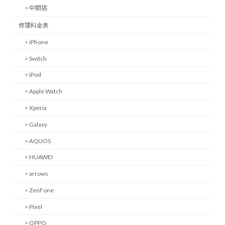
> 中間店
修理料金表
> iPhone
> Switch
> iPod
> Apple Watch
> Xperia
> Galaxy
> AQUOS
> HUAWEI
> arrows
> ZenFone
> Pixel
> OPPO