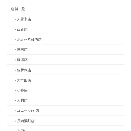
店舗一覧
> 久留米店
> 西新店
> 北九州八幡西店
> 日田店
> 飯塚店
> 佐世保店
> 大牟田店
> 小郡店
> 大村店
> ユニークPC店
> 長崎浜町店