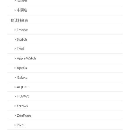
> 岩国店
> 中間店
修理料金表
> iPhone
> Switch
> iPod
> Apple Watch
> Xperia
> Galaxy
> AQUOS
> HUAWEI
> arrows
> ZenFone
> Pixel