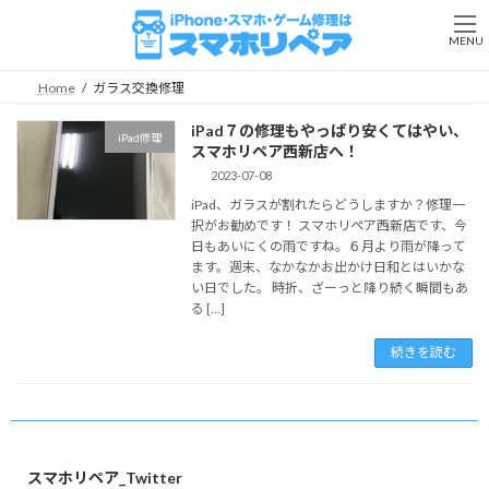
コ
ナ
ン
ビ
MENU
テ
ゲ
ン
ー
Home
ガラス交換修理
ツ
シ
へ
ョ
iPad７の修理もやっぱり安くてはやい、
iPad修理
ス
ン
スマホリペア西新店へ！
キ
に
2023-07-08
ッ
移
iPad、ガラスが割れたらどうしますか？修理一
プ
動
択がお勧めです！ スマホリペア西新店です、今
日もあいにくの雨ですね。６月より雨が降って
ます。週末、なかなかお出かけ日和とはいかな
い日でした。 時折、ざーっと降り続く瞬間もあ
る […]
続きを読む
スマホリペア_Twitter