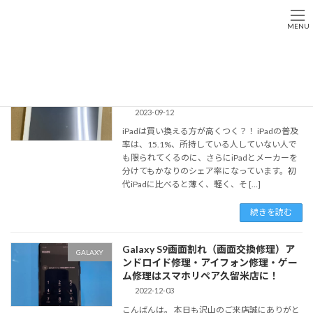
コ
ナ
ン
ビ
MENU
テ
ゲ
ン
ー
Home
ガラスわれ
ツ
シ
へ
ョ
i Pad画面交換修理もスマホリペア日田店
iPad修理
ス
ン
がおすすめ！
キ
に
2023-09-12
ッ
移
iPadは買い換える方が高くつく？！ iPadの普及
プ
動
率は、15.1%、所持している人していない人で
も限られてくるのに、さらにiPadとメーカーを
分けてもかなりのシェア率になっています。初
代iPadに比べると薄く、軽く、そ […]
続きを読む
Galaxy S9画面割れ（画面交換修理）ア
GALAXY
ンドロイド修理・アイフォン修理・ゲー
ム修理はスマホリペア久留米店に！
2022-12-03
こんばんは。 本日も沢山のご来店誠にありがと