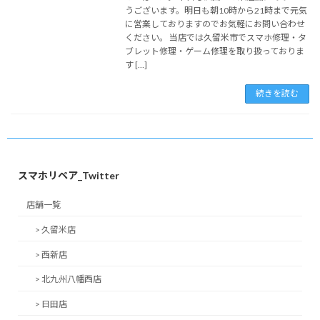
うございます。明日も朝10時から21時まで元気
に営業しておりますのでお気軽にお問い合わせ
ください。 当店では久留米市でスマホ修理・タ
ブレット修理・ゲーム修理を取り扱っておりま
す […]
続きを読む
スマホリペア_Twitter
店舗一覧
> 久留米店
> 西新店
> 北九州八幡西店
> 日田店