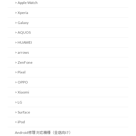
> Apple Watch
> Xperia
> Galaxy
> AQUOS
> HUAWEI
> arrows
> ZenFone
> Pixel
> OPPO
> Xiaomi
> LG
> Surface
> iPod
Android修理 対応機種（全店向け）