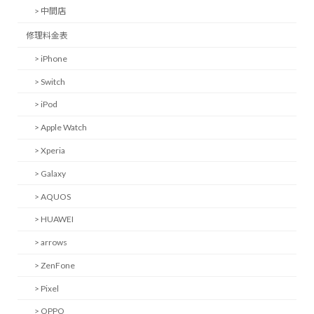
> 中間店
修理料金表
> iPhone
> Switch
> iPod
> Apple Watch
> Xperia
> Galaxy
> AQUOS
> HUAWEI
> arrows
> ZenFone
> Pixel
> OPPO