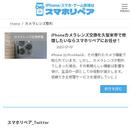
コ
ナ
ン
ビ
MENU
テ
ゲ
ン
ー
Home
カメラレンズ割れ
ツ
シ
へ
ョ
iPhoneカメラレンズ交換を久留米市で修
カメラレンズ交換修理
ス
ン
理したいならスマホリペアにお任せ！
キ
に
2023-07-07
ッ
移
iPhone 12 Pro Maxは、その優れたカメラ機能で
プ
動
知られています。しかし、カメラレンズが割れ
てしまった場合、その素晴らしい機能は影響を
受け、生活の一部としての役割が減少します。
信頼できる修理サービスを提供してい […]
続きを読む
スマホリペア_Twitter