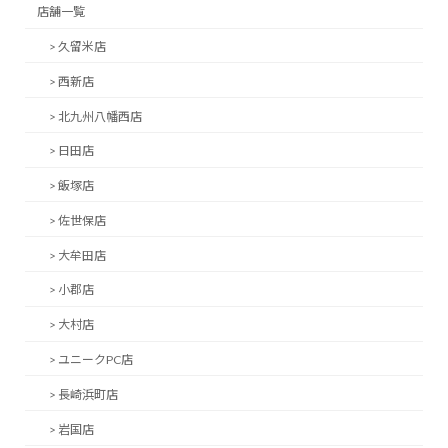
店舗一覧
> 久留米店
> 西新店
> 北九州八幡西店
> 日田店
> 飯塚店
> 佐世保店
> 大牟田店
> 小郡店
> 大村店
> ユニークPC店
> 長崎浜町店
> 岩国店