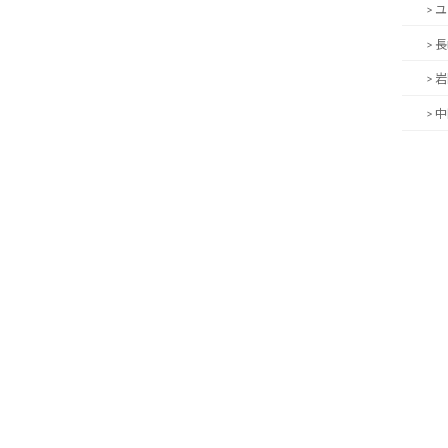
> 
> 
> 
> 