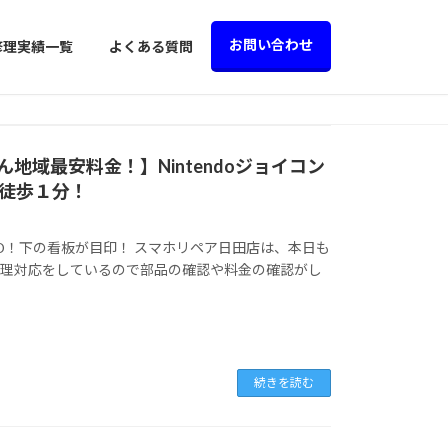
お問い合わせ
修理実績一覧
よくある質問
域最安料金！】Nintendoジョイコン
駅徒歩１分！
D！下の看板が目印！ スマホリペア日田店は、本日も
なら、修理対応をしているので部品の確認や料金の確認がし
続きを読む