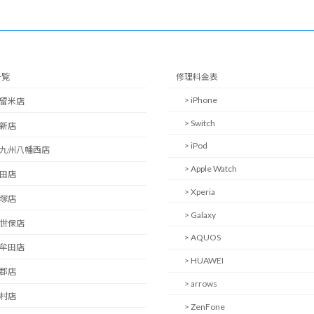
一覧
修理料金表
> iPhone
久留米店
> Switch
西新店
> iPod
北九州八幡西店
> Apple Watch
日田店
> Xperia
飯塚店
> Galaxy
佐世保店
> AQUOS
大牟田店
> HUAWEI
小郡店
> arrows
大村店
> ZenFone