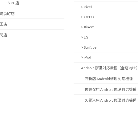
ユニークPC店
> Pixel
長崎浜町店
> OPPO
岩国店
> Xiaomi
中間店
> LG
> Surface
> iPod
Android修理 対応機種（全店向け
西新店 Android修理 対応機種
佐世保店 Android修理 対応機種
久留米店 Android修理 対応機種