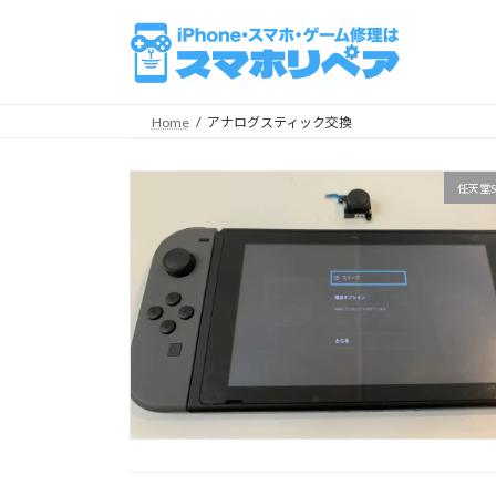
コ
ナ
ン
ビ
テ
ゲ
ン
ー
ツ
シ
Home
アナログスティック交換
へ
ョ
ス
ン
任天堂S
キ
に
ッ
移
プ
動