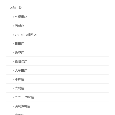
店舗一覧
> 久留米店
> 西新店
> 北九州八幡西店
> 日田店
> 飯塚店
> 佐世保店
> 大牟田店
> 小郡店
> 大村店
> ユニークPC店
> 長崎浜町店