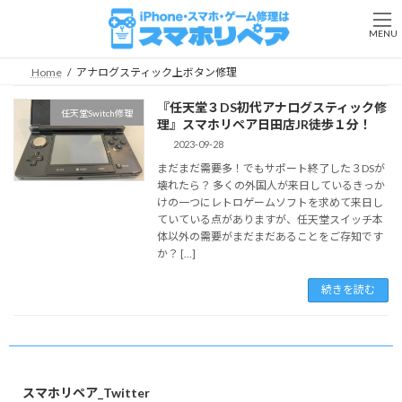
コ
ナ
ン
ビ
MENU
テ
ゲ
ン
ー
Home
アナログスティック上ボタン修理
ツ
シ
へ
ョ
『任天堂３DS初代アナログスティック修
任天堂Switch修理
ス
ン
理』スマホリペア日田店JR徒歩１分！
キ
に
2023-09-28
ッ
移
まだまだ需要多！でもサポート終了した３DSが
プ
動
壊れたら？ 多くの外国人が来日しているきっか
けの一つにレトロゲームソフトを求めて来日し
ていている点がありますが、任天堂スイッチ本
体以外の需要がまだまだあることをご存知です
か？ […]
続きを読む
スマホリペア_Twitter