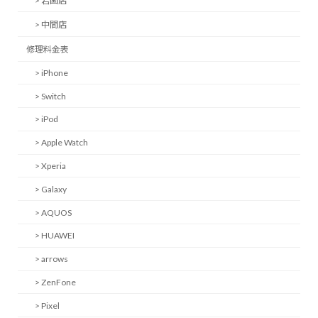
> 岩国店
> 中間店
修理料金表
> iPhone
> Switch
> iPod
> Apple Watch
> Xperia
> Galaxy
> AQUOS
> HUAWEI
> arrows
> ZenFone
> Pixel