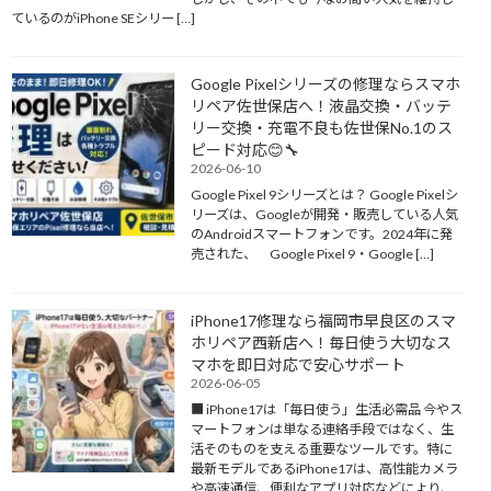
ているのがiPhone SEシリー […]
Google Pixelシリーズの修理ならスマホ
リペア佐世保店へ！液晶交換・バッテ
リー交換・充電不良も佐世保No.1のス
ピード対応😊🔧
2026-06-10
Google Pixel 9シリーズとは？ Google Pixelシ
リーズは、Googleが開発・販売している人気
のAndroidスマートフォンです。2024年に発
売された、 Google Pixel 9・Google […]
iPhone17修理なら福岡市早良区のスマ
ホリペア西新店へ！毎日使う大切なス
マホを即日対応で安心サポート
2026-06-05
■ iPhone17は「毎日使う」生活必需品 今やス
マートフォンは単なる連絡手段ではなく、生
活そのものを支える重要なツールです。特に
最新モデルであるiPhone17は、高性能カメラ
や高速通信、便利なアプリ対応などにより、