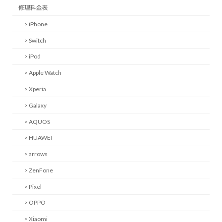
修理料金表
> iPhone
> Switch
> iPod
> Apple Watch
> Xperia
> Galaxy
> AQUOS
> HUAWEI
> arrows
> ZenFone
> Pixel
> OPPO
> Xiaomi