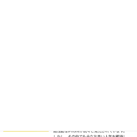
Switch Liteのトラブルでお困りではありません […]
iPhone14シリーズの修理ならスマホリ
ペア北九州八幡西店へ！画面割れ・バ
ッテリー交換・充電不良も即日対応！
2026-06-24
2022年に発売されたiPhone14シリーズは、現
在でも多くの方に利用されている人気モデル
です。高性能カメラや美しいディスプレイ、
高速な処理性能を備えており、発売から時間
が経過した現在でも十分現役で活躍できるス
マートフ […]
画面割れ・バッテリー交換・充電不良
も地域最安クラスの価格で即日対応！
山口県岩国市でiPhone修理ならスマホ
リペア岩国店へ！
2026-06-13
iPhone SEは今でも根強い人気を誇る名機種！
近年はiPhone17シリーズをはじめ、大画面・
高性能なiPhoneが続々と発売されています。
しかし、その中でも今なお高い人気を維持し