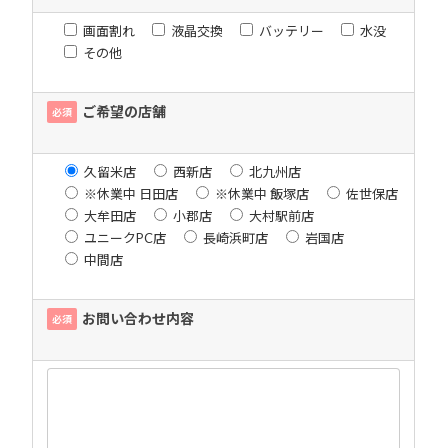
画面割れ
液晶交換
バッテリー
水没
その他
ご希望の店舗
必須
久留米店
西新店
北九州店
※休業中 日田店
※休業中 飯塚店
佐世保店
大牟田店
小郡店
大村駅前店
ユニークPC店
長崎浜町店
岩国店
中間店
お問い合わせ内容
必須