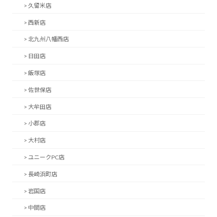
t
> 久留米店
i
v
> 西新店
e
:
> 北九州八幡西店
> 日田店
> 飯塚店
> 佐世保店
> 大牟田店
> 小郡店
> 大村店
> ユニークPC店
> 長崎浜町店
> 岩国店
> 中間店