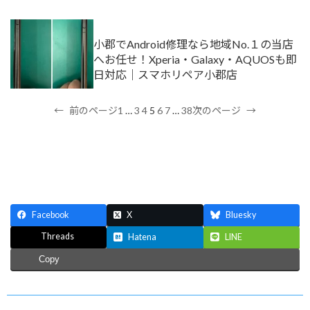
小郡でAndroid修理なら地域No.１の当店
へお任せ！Xperia・Galaxy・AQUOSも即
日対応｜スマホリペア小郡店
1
…
3
4
5
6
7
…
38
←
前のページ
次のページ
→
Facebook
X
Bluesky
Threads
Hatena
LINE
Copy