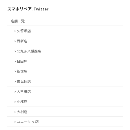
スマホリペア_Twitter
店舗一覧
> 久留米店
> 西新店
> 北九州八幡西店
> 日田店
> 飯塚店
> 佐世保店
> 大牟田店
> 小郡店
> 大村店
> ユニークPC店